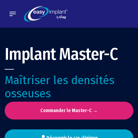
Skip
to
content
Implant Master-C
Maîtriser les densités
osseuses
Commander le Master-C →
Découvrir le cas clinique