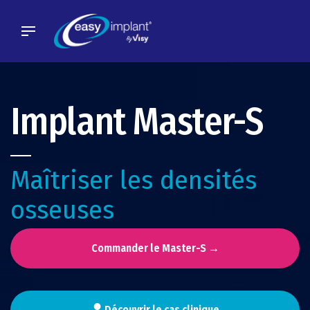
Skip
to
content
Implant Master-S
Maîtriser les densités
osseuses
Commander le Master-S →
Découvrir le cas clinique