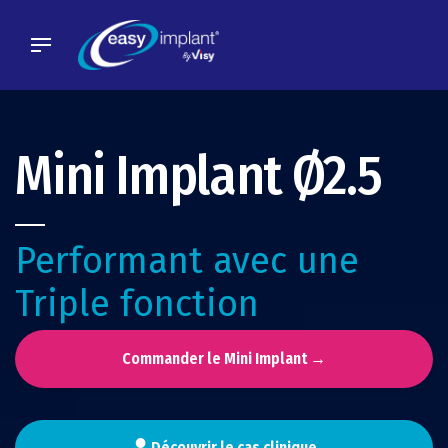
Skip
to
content
Mini Implant Ø2.5
Performant avec une
Triple fonction
Commander le Mini Implant →
Découvrir le cas clinique