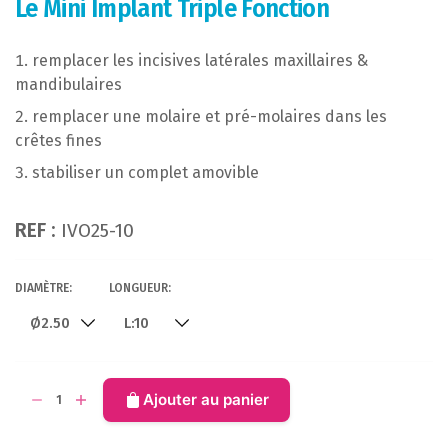
Le Mini Implant Triple Fonction
remplacer les incisives latérales maxillaires &
mandibulaires
remplacer une molaire et pré-molaires dans les
crêtes fines
stabiliser un complet amovible
REF :
IVO25-10
DIAMÈTRE:
LONGUEUR:
quantité
Ajouter au panier
de
Mini