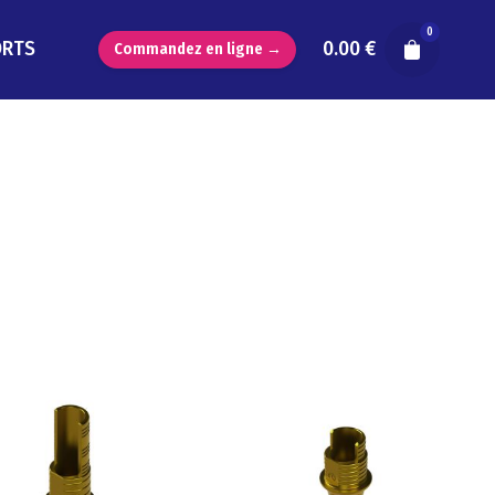
0
ORTS
0.00
€
Commandez en ligne →