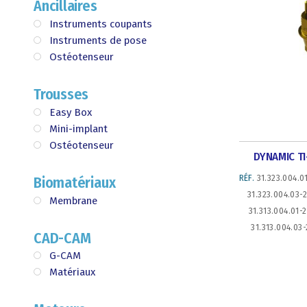
Ancillaires
Instruments coupants
Instruments de pose
Ostéotenseur
Trousses
Easy Box
Mini-implant
Ostéotenseur
DYNAMIC TI
RÉF.
31.323.004.01
Biomatériaux
31.323.004.03-2
Membrane
31.313.004.01-2
31.313.004.03-
CAD-CAM
G-CAM
Matériaux