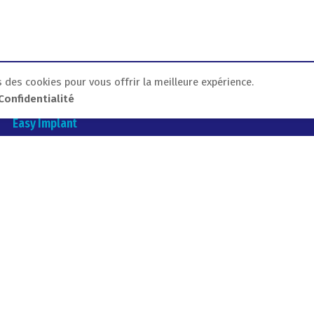
 des cookies pour vous offrir la meilleure expérience.
Confidentialité
Easy Implant
Parc industriel
Centre de formation à Annecy (Chavanod)
55 Rue Uranus
74650 Chavanod
Tél. : +33 (0)4 50 45 04 98
E-mail : info@visyimplant.com