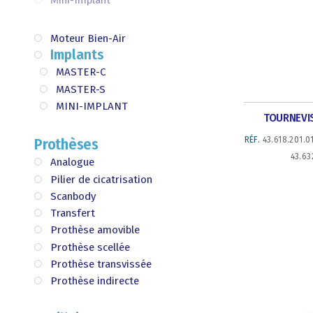
Mini-Implant
Moteur Bien-Air
Implants
MASTER-C
MASTER-S
MINI-IMPLANT
TOURNEVIS
RÉF.
43.618.201.01
Prothèses
43.63
Analogue
Pilier de cicatrisation
Scanbody
Transfert
Prothèse amovible
Prothèse scellée
Prothèse transvissée
Prothèse indirecte