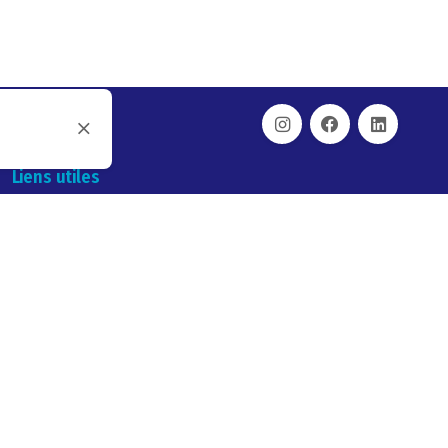
Liens utiles
SUPPORTS
NOTICES D’UTILISATION EASY
VISY IMPLANT
VICTORY IMPLANTS
FORMATIONS VISY ACADEMY