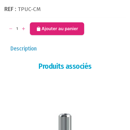
REF :
TPUC-CM
quantité
Ajouter au panier
de
Transfert
Pick-
Description
up
clipsé
Produits associés
-
LILAS