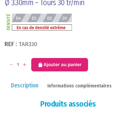
Ø 3.30mm – Tours 30 tr/min
REF :
TAR330
quantité
Ajouter au panier
de
Foret
TAR330
Description
Informations complémentaires
Produits associés
Diamètre
Ø3.30mm