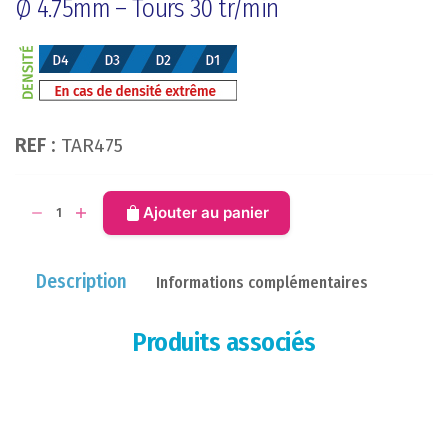
Ø 4.75mm – Tours 30 tr/min
REF :
TAR475
quantité
Ajouter au panier
de
Foret
TAR475
Description
Informations complémentaires
Produits associés
Diamètre
Ø4.75mm